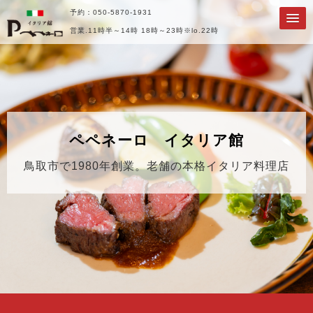
予約：050-5870-1931
営業.11時半～14時
18時～23時※lo.22時
ペペネーロ イタリア館
鳥取市で1980年創業。老舗の本格イタリア料理店