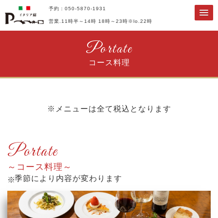
予約：050-5870-1931
営業.11時半～14時
18時～23時※lo.22時
Portate
コース料理
※メニューは全て税込となります
Portate
コース料理
季節により内容が変わります